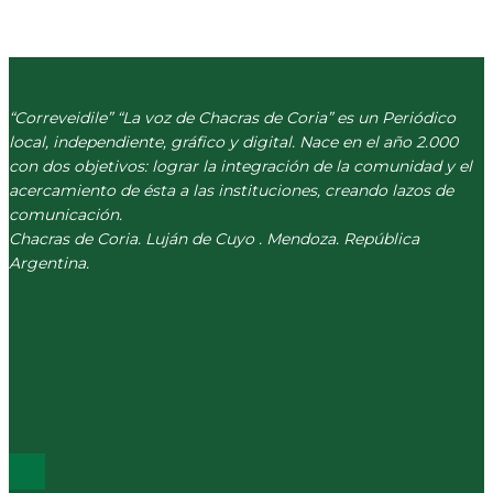
“Correveidile” “La voz de Chacras de Coria” es un Periódico
local, independiente, gráfico y digital. Nace en el año 2.000
con dos objetivos: lograr la integración de la comunidad y el
acercamiento de ésta a las instituciones, creando lazos de
comunicación.
Chacras de Coria. Luján de Cuyo . Mendoza. República
Argentina.
(+54) 261 511 5979
INFO@CORREVEIDILE.COM.AR
PLAZA DE CHACRAS - LUJÁN DE CUYO