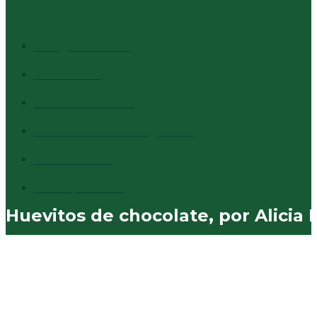
CATEGORÍAS + VISTAS
Info general
1527
Cultura
1373
Destacados
1294
Comentarios al margen
837
Vecinales
730
Municipales
574
Huevitos de chocolate, por Alicia 