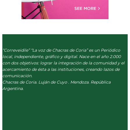
“Correveidile” “La voz de Chacras de Coria” es un Periódico
local, independiente, gráfico y digital. Nace en el año 2.000
con dos objetivos: lograr la integración de la comunidad y el
acercamiento de ésta a las instituciones, creando lazos de
comunicación.
Chacras de Coria. Luján de Cuyo . Mendoza. República
Argentina.
(+54) 261 511 5979
INFO@CORREVEIDILE.COM.AR
PLAZA DE CHACRAS - LUJÁN DE CUYO