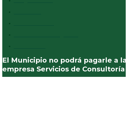
Info general
1527
Cultura
1373
Destacados
1294
Comentarios al margen
837
Vecinales
730
Municipales
574
El Municipio no podrá pagarle a la
empresa Servicios de Consultoría 