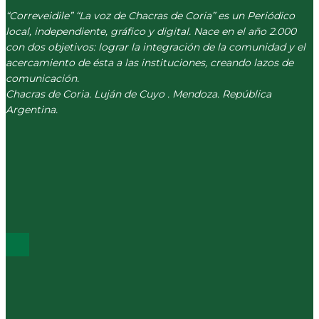
“Correveidile” “La voz de Chacras de Coria” es un Periódico
local, independiente, gráfico y digital. Nace en el año 2.000
con dos objetivos: lograr la integración de la comunidad y el
acercamiento de ésta a las instituciones, creando lazos de
comunicación.
Chacras de Coria. Luján de Cuyo . Mendoza. República
Argentina.
(+54) 261 511 5979
INFO@CORREVEIDILE.COM.AR
PLAZA DE CHACRAS - LUJÁN DE CUYO
ÚLTIMOS POST