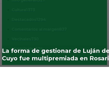
Info general
1527
Cultura
1373
Destacados
1294
Comentarios al margen
837
Vecinales
730
Municipales
574
La forma de gestionar de Luján d
Cuyo fue multipremiada en Rosar