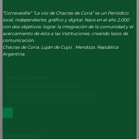
“Correveidile” “La voz de Chacras de Coria” es un Periódico
local, independiente, gráfico y digital. Nace en el año 2.000
con dos objetivos: lograr la integración de la comunidad y el
acercamiento de ésta a las instituciones, creando lazos de
comunicación.
Chacras de Coria. Luján de Cuyo . Mendoza. República
Argentina.
(+54) 261 511 5979
INFO@CORREVEIDILE.COM.AR
PLAZA DE CHACRAS - LUJÁN DE CUYO
ÚLTIMOS POST