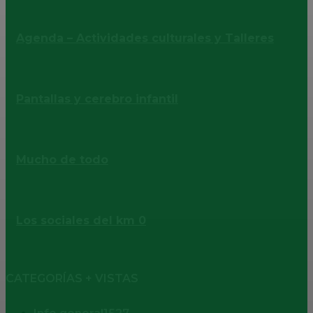
Agenda – Actividades culturales y Talleres
Pantallas y cerebro infantil
Mucho de todo
Los sociales del km 0
CATEGORÍAS + VISTAS