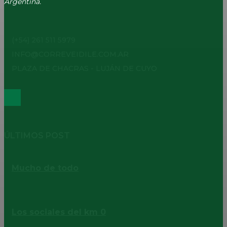
Argentina.
(+54) 261 511 5979
INFO@CORREVEIDILE.COM.AR
PLAZA DE CHACRAS - LUJÁN DE CUYO
ÚLTIMOS POST
Mucho de todo
Los sociales del km 0