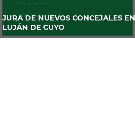
Vecinales
730
Municipales
574
JURA DE NUEVOS CONCEJALES E
LUJÁN DE CUYO