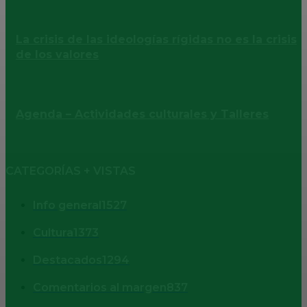
La crisis de las ideologías rígidas no es la crisis
de los valores
Agenda – Actividades culturales y Talleres
CATEGORÍAS + VISTAS
Info general
1527
Cultura
1373
Destacados
1294
Comentarios al margen
837