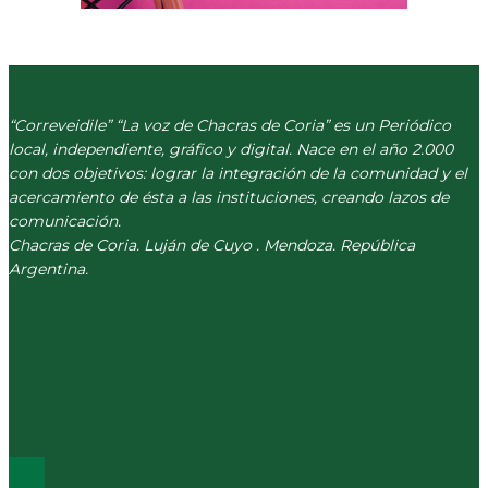
“Correveidile” “La voz de Chacras de Coria” es un Periódico
local, independiente, gráfico y digital. Nace en el año 2.000
con dos objetivos: lograr la integración de la comunidad y el
acercamiento de ésta a las instituciones, creando lazos de
comunicación.
Chacras de Coria. Luján de Cuyo . Mendoza. República
Argentina.
(+54) 261 511 5979
INFO@CORREVEIDILE.COM.AR
PLAZA DE CHACRAS - LUJÁN DE CUYO