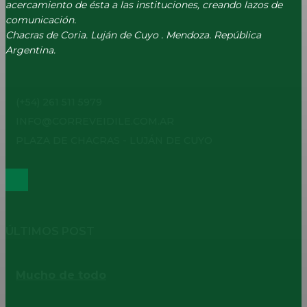
acercamiento de ésta a las instituciones, creando lazos de
comunicación.
Chacras de Coria. Luján de Cuyo . Mendoza. República
Argentina.
(+54) 261 511 5979
INFO@CORREVEIDILE.COM.AR
PLAZA DE CHACRAS - LUJÁN DE CUYO
ÚLTIMOS POST
Mucho de todo