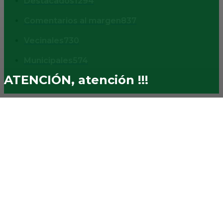
Destacados
1294
Comentarios al margen
837
Vecinales
730
Municipales
574
ATENCIÓN, atención !!!