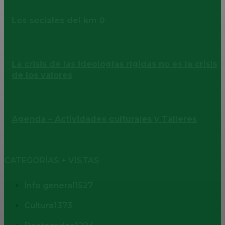
Los sociales del km 0
La crisis de las ideologías rígidas no es la crisis
de los valores
Agenda – Actividades culturales y Talleres
CATEGORÍAS + VISTAS
Info general
1527
Cultura
1373