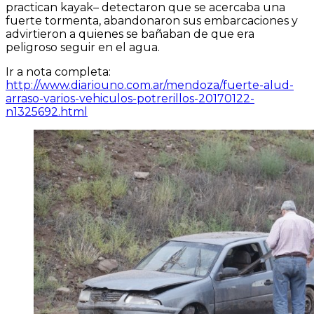
practican kayak– detectaron que se acercaba una
fuerte tormenta, abandonaron sus embarcaciones y
advirtieron a quienes se bañaban de que era
peligroso seguir en el agua.
Ir a nota completa:
http://www.diariouno.com.ar/mendoza/fuerte-alud-
arraso-varios-vehiculos-potrerillos-20170122-
n1325692.html