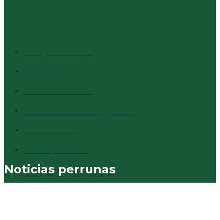
CATEGORÍAS + VISTAS
Info general
1527
Cultura
1373
Destacados
1294
Comentarios al margen
837
Vecinales
730
Municipales
574
Noticias perrunas