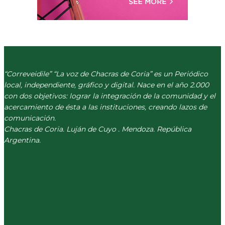
“Correveidile” “La voz de Chacras de Coria” es un Periódico
local, independiente, gráfico y digital. Nace en el año 2.000
con dos objetivos: lograr la integración de la comunidad y el
acercamiento de ésta a las instituciones, creando lazos de
comunicación.
Chacras de Coria. Luján de Cuyo . Mendoza. República
Argentina.
(+54) 261 511 5979
INFO@CORREVEIDILE.COM.AR
PLAZA DE CHACRAS - LUJÁN DE CUYO