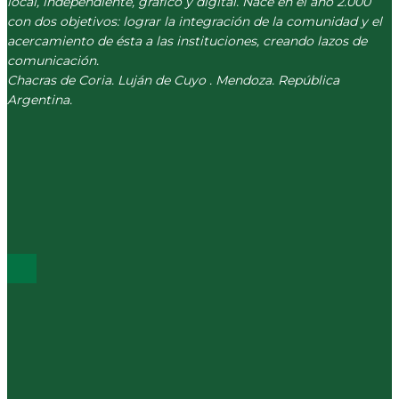
local, independiente, gráfico y digital. Nace en el año 2.000
con dos objetivos: lograr la integración de la comunidad y el
acercamiento de ésta a las instituciones, creando lazos de
comunicación.
Chacras de Coria. Luján de Cuyo . Mendoza. República
Argentina.
(+54) 261 511 5979
INFO@CORREVEIDILE.COM.AR
PLAZA DE CHACRAS - LUJÁN DE CUYO
ÚLTIMOS POST
Mucho de todo