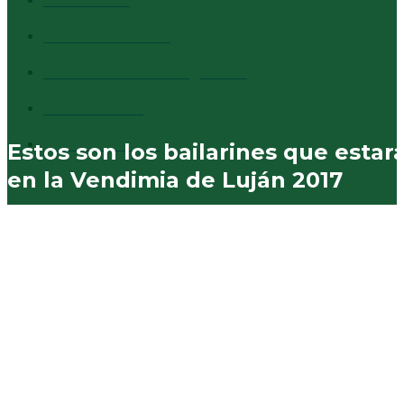
Cultura
1373
Destacados
1294
Comentarios al margen
837
Vecinales
730
Municipales
574
Estos son los bailarines que estar
en la Vendimia de Luján 2017