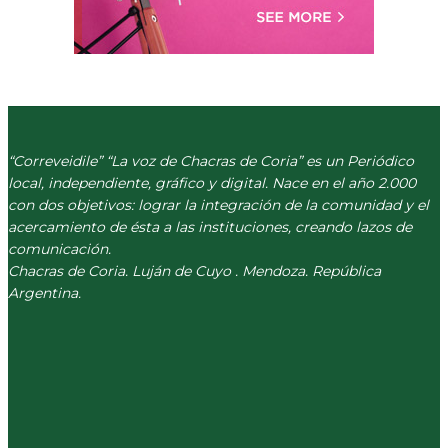
“Correveidile” “La voz de Chacras de Coria” es un Periódico
local, independiente, gráfico y digital. Nace en el año 2.000
con dos objetivos: lograr la integración de la comunidad y el
acercamiento de ésta a las instituciones, creando lazos de
comunicación.
Chacras de Coria. Luján de Cuyo . Mendoza. República
Argentina.
(+54) 261 511 5979
INFO@CORREVEIDILE.COM.AR
PLAZA DE CHACRAS - LUJÁN DE CUYO