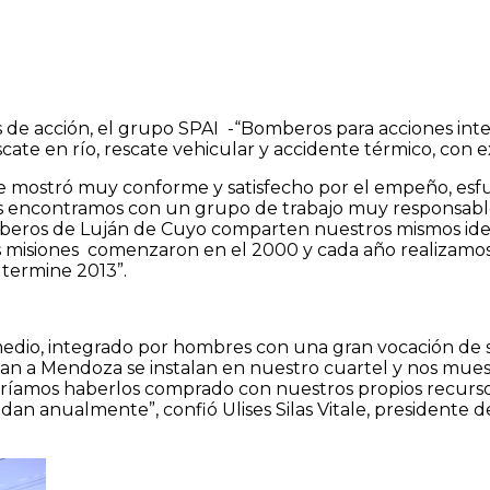
 de acción, el grupo SPAI -“Bomberos para acciones inter
scate en río, rescate vehicular y accidente térmico, con
e mostró muy conforme y satisfecho por el empeño, esfue
encontramos con un grupo de trabajo muy responsable, 
ros de Luján de Cuyo comparten nuestros mismos ideale
 misiones comenzaron en el 2000 y cada año realizamos 
 termine 2013”.
edio, integrado por hombres con una gran vocación de se
zan a Mendoza se instalan en nuestro cuartel y nos muest
íamos haberlos comprado con nuestros propios recursos
n anualmente”, confió Ulises Silas Vitale, presidente 