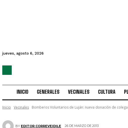
jueves, agosto 6, 2026
INICIO
GENERALES
VECINALES
CULTURA
P
Inicio
Vecinales
Bomberos Voluntarios de Luján: nueva donación de colega
26 DE MARZO DE 2013
BY
EDITOR CORREVEIDILE