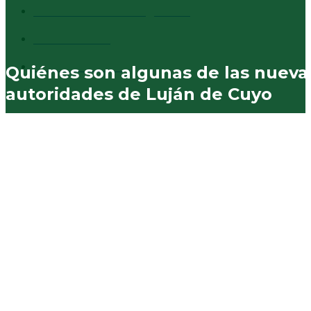
Comentarios al margen
837
Vecinales
730
Municipales
574
Quiénes son algunas de las nueva
autoridades de Luján de Cuyo