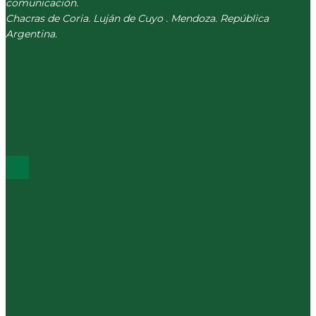
comunicación.
Chacras de Coria. Luján de Cuyo . Mendoza. República
Argentina.
(+54) 261 511 5979
INFO@CORREVEIDILE.COM.AR
PLAZA DE CHACRAS - LUJÁN DE CUYO
ÚLTIMOS POST
Pantallas y cerebro infantil