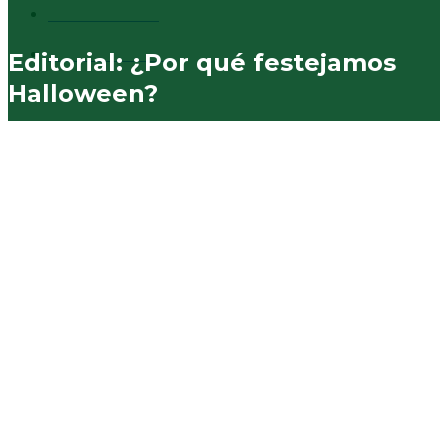
Vecinales
730
Municipales
574
Editorial: ¿Por qué festejamos
Halloween?