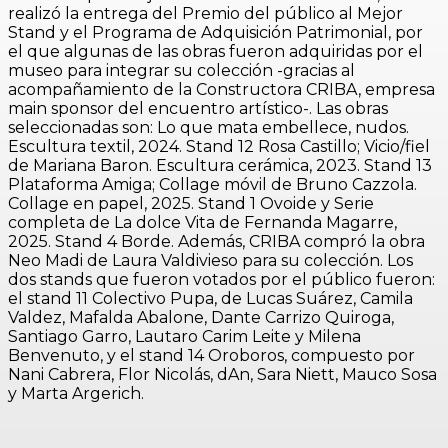
realizó la entrega del Premio del público al Mejor
Stand y el Programa de Adquisición Patrimonial, por
el que algunas de las obras fueron adquiridas por el
museo para integrar su colección -gracias al
acompañamiento de la Constructora CRIBA, empresa
main sponsor del encuentro artístico-. Las obras
seleccionadas son: Lo que mata embellece, nudos.
Escultura textil, 2024. Stand 12 Rosa Castillo; Vicio/fiel
de Mariana Baron. Escultura cerámica, 2023. Stand 13
Plataforma Amiga; Collage móvil de Bruno Cazzola.
Collage en papel, 2025. Stand 1 Ovoide y Serie
completa de La dolce Vita de Fernanda Magarre,
2025. Stand 4 Borde. Además, CRIBA compró la obra
Neo Madi de Laura Valdivieso para su colección. Los
dos stands que fueron votados por el público fueron:
el stand 11 Colectivo Pupa, de Lucas Suárez, Camila
Valdez, Mafalda Abalone, Dante Carrizo Quiroga,
Santiago Garro, Lautaro Carim Leite y Milena
Benvenuto, y el stand 14 Oroboros, compuesto por
Nani Cabrera, Flor Nicolás, dAn, Sara Niett, Mauco Sosa
y Marta Argerich.