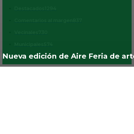
Destacados
1294
Comentarios al margen
837
Vecinales
730
Municipales
574
Nueva edición de Aire Feria de art