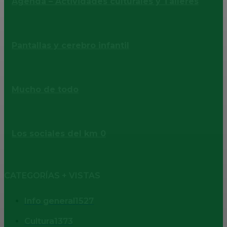
Agenda – Actividades culturales y Talleres
Pantallas y cerebro infantil
Mucho de todo
Los sociales del km 0
CATEGORÍAS + VISTAS
Info general
1527
Cultura
1373