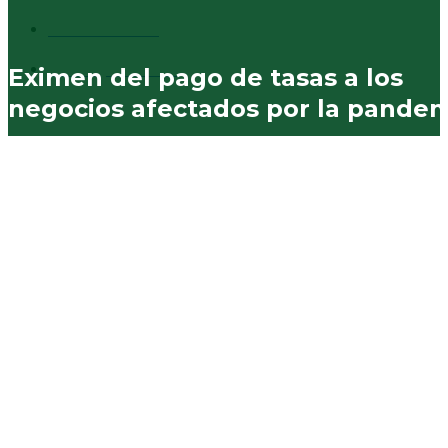
Vecinales
730
Municipales
574
Eximen del pago de tasas a los
negocios afectados por la pande