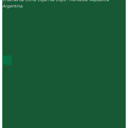
Argentina.
(+54) 261 511 5979
INFO@CORREVEIDILE.COM.AR
PLAZA DE CHACRAS - LUJÁN DE CUYO
ÚLTIMOS POST
Los sociales del km 0
La crisis de las ideologías rígidas no es la crisis