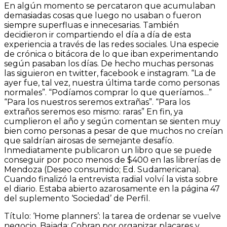
En algún momento se percataron que acumulaban
demasiadas cosas que luego no usaban o fueron
siempre superfluas e innecesarias. También
decidieron ir compartiendo el día a día de esta
experiencia a través de las redes sociales. Una especie
de crónica o bitácora de lo que iban experimentando
según pasaban los días. De hecho muchas personas
las siguieron en twitter, facebook e instagram. “La de
ayer fue, tal vez, nuestra última tarde como personas
normales”. “Podíamos comprar lo que queríamos…”
“Para los nuestros seremos extrañas”. “Para los
extraños seremos eso mismo: raras” En fin, ya
cumplieron el año y según comentan se sienten muy
bien como personas a pesar de que muchos no creían
que saldrían airosas de semejante desafío.
Inmediatamente publicaron un libro que se puede
conseguir por poco menos de $400 en las librerías de
Mendoza (Deseo consumido; Ed. Sudamericana).
Cuando finalizó la entrevista radial volví la vista sobre
el diario. Estaba abierto azarosamente en la página 47
del suplemento ‘Sociedad’ de Perfil.
Título: ‘Home planners’: la tarea de ordenar se vuelve
negocio. Bajada: Cobran por organizar placares y