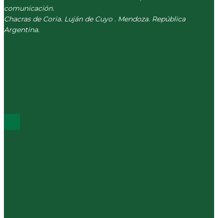
comunicación.
Chacras de Coria. Luján de Cuyo . Mendoza. República
Argentina.
(+54) 261 511 5979
INFO@CORREVEIDILE.COM.AR
PLAZA DE CHACRAS - LUJÁN DE CUYO
ÚLTIMOS POST
Los sociales del km 0