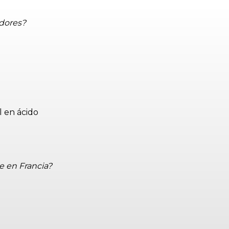
idores?
l en ácido
e en Francia?