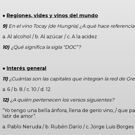
●
Regiones, vides y vinos del mundo
9)
En el vino Tocay (de Hungría) ¿A qué hace referencia l
a. Al alcohol / b. Al azúcar / c. A la acidez
10)
¿Qué significa la sigla “DOC”?
●
Interés general
11)
¿Cuántas son las capitales que integran la red de Gr
a. 6 / b. 8 / c. 10 / d. 12
12)
¿A quién pertenecen los versos siguientes?
“Yo tengo una bella ánfora, llena de gerio vino, / que p
latir de amor”.
a. Pablo Neruda / b. Rubén Darío / c. Jorge Luis Borges