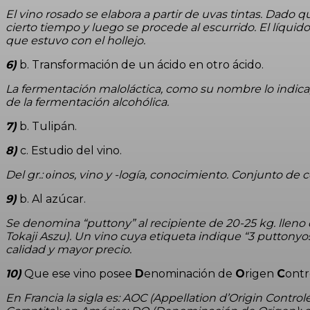
El vino rosado se elabora a partir de uvas tintas. Dado q
cierto tiempo y luego se procede al escurrido. El líqu
que estuvo con el hollejo.
6)
b. Transformación de un ácido en otro ácido.
La fermentación maloláctica, como su nombre lo indica, 
de la fermentación alcohólica.
7)
b. Tulipán.
8)
c. Estudio del vino.
Del gr.: οinos, vino y -logía, conocimiento. Conjunto de 
9)
b. Al azúcar.
Se denomina “puttony” al recipiente de 20-25 kg. lleno
Tokaji Aszu). Un vino cuya etiqueta indique “3 puttony
calidad y mayor precio.
10)
Que ese vino posee
D
enominación de
O
rigen
C
ontr
En Francia la sigla es: AOC (Appellation d’Origin Contr