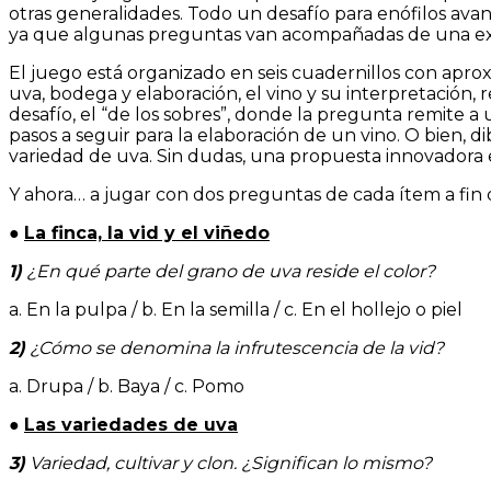
otras generalidades. Todo un desafío para enófilos ava
ya que algunas preguntas van acompañadas de una exp
El juego está organizado en seis cuadernillos con apro
uva, bodega y elaboración, el vino y su interpretación
desafío, el “de los sobres”, donde la pregunta remite 
pasos a seguir para la elaboración de un vino. O bien, 
variedad de uva. Sin dudas, una propuesta innovadora
Y ahora… a jugar con dos preguntas de cada ítem a fin de
●
La finca, la vid y el viñedo
1)
¿En qué parte del grano de uva reside el color?
a. En la pulpa / b. En la semilla / c. En el hollejo o piel
2)
¿Cómo se denomina la infrutescencia de la vid?
a. Drupa / b. Baya / c. Pomo
●
Las variedades de uva
3)
Variedad, cultivar y clon. ¿Significan lo mismo?