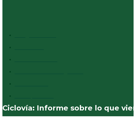
CATEGORÍAS + VISTAS
Info general
1527
Cultura
1373
Destacados
1294
Comentarios al margen
837
Vecinales
730
Municipales
574
Ciclovía: Informe sobre lo que vie