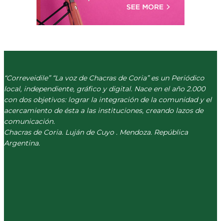
“Correveidile” “La voz de Chacras de Coria” es un Periódico
local, independiente, gráfico y digital. Nace en el año 2.000
con dos objetivos: lograr la integración de la comunidad y el
acercamiento de ésta a las instituciones, creando lazos de
comunicación.
Chacras de Coria. Luján de Cuyo . Mendoza. República
Argentina.
(+54) 261 511 5979
INFO@CORREVEIDILE.COM.AR
PLAZA DE CHACRAS - LUJÁN DE CUYO