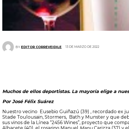
13 DE MARZO DE 2022
BY
EDITOR CORREVEIDILE
Muchos de ellos deportistas. La mayoría elige a nue
Por José Félix Suárez
Nuestro vecino Eusebio Guiñazú (39) , recordado ex 
Stade Toulousain, Stormers, Bath y Munster y que deb
sus vinos de la Línea “2456 Wines”, proyecto que compa
Albacete (40), el rosarino Manuel
Manu
Carizza (37) y 