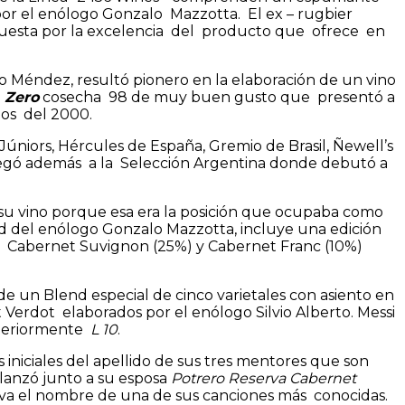
r el enólogo Gonzalo Mazzotta. El ex – rugbier
uesta por la excelencia del producto que ofrece en
o Méndez, resultó pionero en la elaboración de un vino
t
Zero
cosecha 98 de muy buen gusto que presentó a
zos del 2000.
Júniors, Hércules de España, Gremio de Brasil, Ñewell’s
 Llegó además a la Selección Argentina donde debutó a
 su vino porque esa era la posición que ocupaba como
d del enólogo Gonzalo Mazzotta, incluye una edición
, Cabernet Suvignon (25%) y Cabernet Franc (10%)
 de un Blend especial de cinco varietales con asiento en
Verdot elaborados por el enólogo Silvio Alberto. Messi
steriormente
L 10
.
as iniciales del apellido de sus tres mentores que son
 lanzó junto a su esposa
Potrero Reserva Cabernet
eva el nombre de una de sus canciones más conocidas.