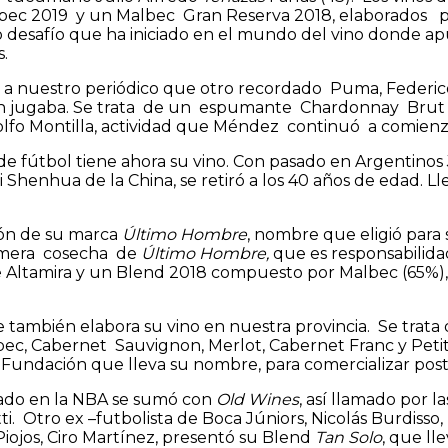
bec 2019 y un Malbec Gran Reserva 2018, elaborados po
esafío que ha iniciado en el mundo del vino donde ap
s.
dó a nuestro periódico que otro recordado Puma, Federic
 aún jugaba. Se trata de un espumante Chardonnay Bru
lfo Montilla, actividad que Méndez continuó a comien
de fútbol tiene ahora su vino. Con pasado en Argentinos 
i Shenhua de la China, se retiró a los 40 años de edad.
ión de su marca
Último Hombre
, nombre que eligió para
rimera cosecha de
Último Hombre,
que es responsabilida
je Altamira y un Blend 2018 compuesto por Malbec (65%)
ue también elabora su vino en nuestra provincia. Se trata
c, Cabernet Sauvignon, Merlot, Cabernet Franc y Petit 
a Fundación que lleva su nombre, para comercializar po
sado en la NBA se sumó con
Old Wines
, así llamado por l
. Otro ex –futbolista de Boca Júniors, Nicolás Burdisso,
Piojos, Ciro Martínez, presentó su Blend
Tan Solo
, que ll