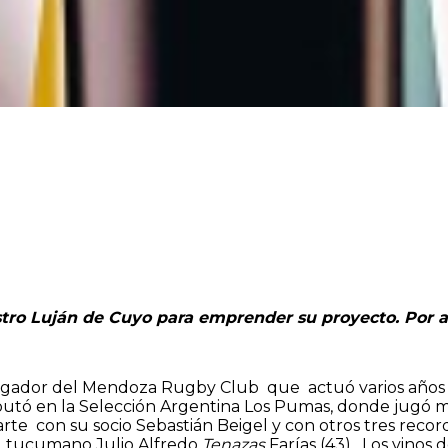
stro Luján de Cuyo para emprender su proyecto. Por a
jugador del Mendoza Rugby Club que actuó varios años 
utó en la Selección Argentina Los Pumas, donde jugó 
rte con su socio Sebastián Beigel y con otros tres reco
el tucumano Julio Alfredo
Tenazas
Farías (43). Los vino