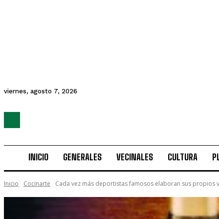
viernes, agosto 7, 2026
INICIO
GENERALES
VECINALES
CULTURA
P
Inicio
Cocinarte
Cada vez más deportistas famosos elaboran sus propios v