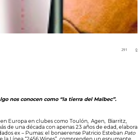
291
0
lgo nos conocen como “la tierra del Malbec”.
en Europa en clubes como Toulón, Agen, Biarritz,
más de una década con apenas 23 años de edad, elabora
rdados ex – Pumas: el bonaerense Patricio Esteban
Pato
s de la Línea “2456 Wines” comprenden un espumante