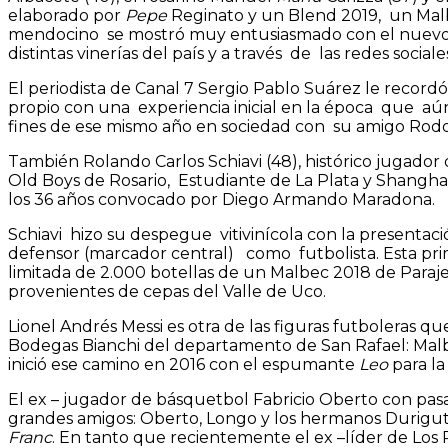
elaborado por
Pepe
Reginato y un Blend 2019, un Mal
mendocino se mostró muy entusiasmado con el nuevo d
distintas vinerías del país y a través de las redes sociale
El periodista de Canal 7 Sergio Pablo Suárez le recor
propio con una experiencia inicial en la época que
fines de ese mismo año en sociedad con su amigo Rodo
También Rolando Carlos Schiavi (48), histórico jugador 
Old Boys de Rosario, Estudiante de La Plata y Shangha
los 36 años convocado por Diego Armando Maradona.
Schiavi hizo su despegue vitivinícola con la presentac
defensor (marcador central) como futbolista. Esta p
limitada de 2.000 botellas de un Malbec 2018 de Para
provenientes de cepas del Valle de Uco.
Lionel Andrés Messi es otra de las figuras futboleras q
Bodegas Bianchi del departamento de San Rafael: Malbe
inició ese camino en 2016 con el espumante
Leo
para l
El ex – jugador de básquetbol Fabricio Oberto con pa
grandes amigos: Oberto, Longo y los hermanos Durigutti
Franc
. En tanto que recientemente el ex –líder de Los 