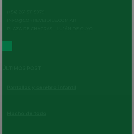
(+54) 261 511 5979
INFO@CORREVEIDILE.COM.AR
PLAZA DE CHACRAS - LUJÁN DE CUYO
ÚLTIMOS POST
Pantallas y cerebro infantil
Mucho de todo