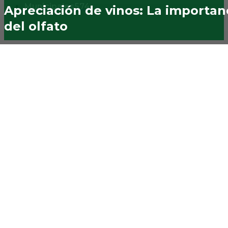
Municipales
574
Apreciación de vinos: La importan
del olfato