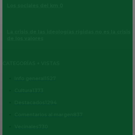
Los sociales del km 0
La crisis de las ideologías rígidas no es la crisis
de los valores
CATEGORÍAS + VISTAS
Info general
1527
Cultura
1373
Destacados
1294
Comentarios al margen
837
Vecinales
730