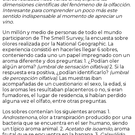
dimensiones científicas del fenómeno de la olfacción.
Interesante para comprender un poco más este
sentido indispensable al momento de apreciar un
vino.
Un millón y medio de personas de todo el mundo
participaron de The Smell Survey, la encuesta sobre
olores realizada por la National Geographic. La
experiencia consistió en hacerles llegar 6 sobres,
conteniendo cada uno un papel impregnado con un
aroma diferente y dos preguntas: 1. ¿Podían oler
algún aroma?
(
umbral de sensación olfativa)
2. Si la
respuesta era positiva, ¿podían identificarlo?
(
umbral
de percepción olfativa).
Las muestras iban
acompañadas de un cuestionario: el sexo, la edad, si
los aromas les resultaban placenteros o no, si eran
fumadores, el lugar de residencia, si habían perdido
alguna vez el olfato, entre otras preguntas.
Los sobres contenían los siguientes aromas: 1.
Androstenona
, olor a transpiración producido por una
bacteria que se encuentra en el ser humano, siendo
un típico aroma animal. 2.
Acetato de isoamilo
, aroma
frutal que se encuentra en la banana. 3.
Galaxólido
,