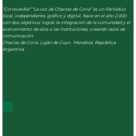
“Correveidile” “La voz de Chacras de Coria” es un Periódico
local, independiente, gráfico y digital. Nace en el año 2.000
con dos objetivos: lograr la integración de la comunidad y el
acercamiento de ésta a las instituciones, creando lazos de
comunicación.
Chacras de Coria. Luján de Cuyo . Mendoza. República
Argentina.
(+54) 261 511 5979
INFO@CORREVEIDILE.COM.AR
PLAZA DE CHACRAS - LUJÁN DE CUYO
ÚLTIMOS POST