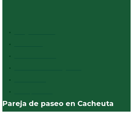
CATEGORÍAS + VISTAS
Info general
1528
Cultura
1373
Destacados
1294
Comentarios al margen
837
Vecinales
731
Municipales
574
Pareja de paseo en Cacheuta