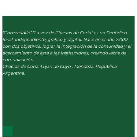
“Correveidile” “La voz de Chacras de Coria” es un Periódico
local, independiente, gráfico y digital. Nace en el año 2.000
con dos objetivos: lograr la integración de la comunidad y el
acercamiento de ésta a las instituciones, creando lazos de
comunicación.
Chacras de Coria. Luján de Cuyo . Mendoza. República
Argentina.
(+54) 261 511 5979
INFO@CORREVEIDILE.COM.AR
PLAZA DE CHACRAS - LUJÁN DE CUYO