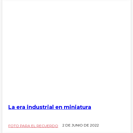
Cocinarte
Comentarios al margen
Consultorio Jurídico
Consultorio Legal
Consultorio Lrgal
Correo de Lectores
La era industrial en miniatura
2 DE JUNIO DE 2022
FOTO PARA EL RECUERDO