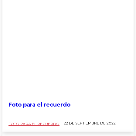
FOTO PARA EL RECUERDO
Foto para el recuerdo
Arquitectura
22 DE SEPTIEMBRE DE 2022
FOTO PARA EL RECUERDO
Arte
chacrificados