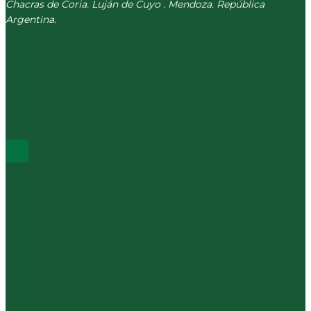
Chacras de Coria. Luján de Cuyo . Mendoza. República
Argentina.
(+54) 261 511 5979
INFO@CORREVEIDILE.COM.AR
PLAZA DE CHACRAS - LUJÁN DE CUYO
ÚLTIMOS POST
Agenda – Actividades culturales y Talleres
Pantallas y cerebro infantil