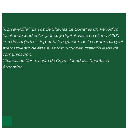
“Correveidile” “La voz de Chacras de Coria” es un Periódico
local, independiente, gráfico y digital. Nace en el año 2.000
con dos objetivos: lograr la integración de la comunidad y el
acercamiento de ésta a las instituciones, creando lazos de
comunicación.
Chacras de Coria. Luján de Cuyo . Mendoza. República
Argentina.
(+54) 261 511 5979
INFO@CORREVEIDILE.COM.AR
PLAZA DE CHACRAS - LUJÁN DE CUYO