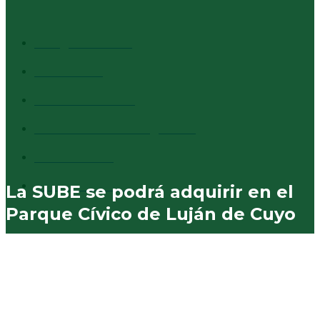
CATEGORÍAS + VISTAS
Info general
1527
Cultura
1373
Destacados
1294
Comentarios al margen
837
Vecinales
730
Municipales
574
La SUBE se podrá adquirir en el
Parque Cívico de Luján de Cuyo