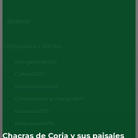
Empleos
CATEGORÍAS + VISTAS
Info general
1527
Cultura
1373
Destacados
1294
Comentarios al margen
837
Vecinales
730
Municipales
574
Chacras de Coria y sus paisajes