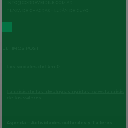
INFO@CORREVEIDILE.COM.AR
PLAZA DE CHACRAS - LUJÁN DE CUYO
ÚLTIMOS POST
Los sociales del km 0
La crisis de las ideologías rígidas no es la crisis
de los valores
Agenda – Actividades culturales y Talleres