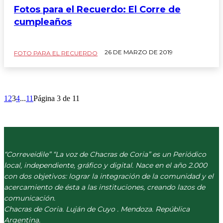
Fotos para el Recuerdo: El Corre de
cumpleaños
26 DE MARZO DE 2019
FOTO PARA EL RECUERDO
1
2
3
4
...
11
Página 3 de 11
“Correveidile” “La voz de Chacras de Coria” es un Periódico
local, independiente, gráfico y digital. Nace en el año 2.000
con dos objetivos: lograr la integración de la comunidad y el
acercamiento de ésta a las instituciones, creando lazos de
comunicación.
Chacras de Coria. Luján de Cuyo . Mendoza. República
Argentina.