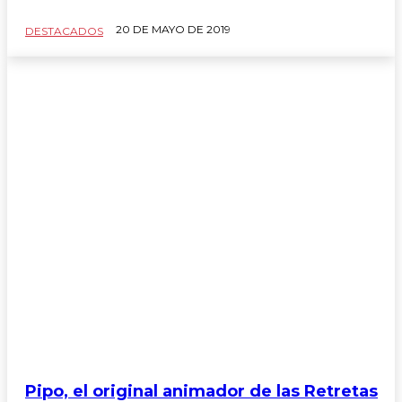
Arte
20 DE MAYO DE 2019
chacrificados
DESTACADOS
Cocinarte
Comentarios al margen
Consultorio Jurídico
Consultorio Legal
Consultorio Lrgal
Correo de Lectores
Pipo, el original animador de las Retretas