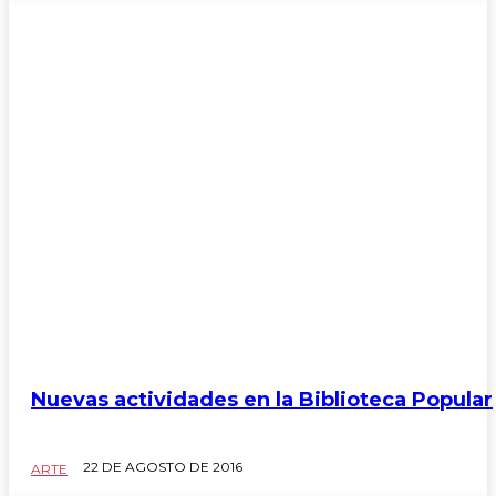
Comentarios al margen
Consultorio Jurídico
Consultorio Legal
Consultorio Lrgal
Correo de Lectores
Nuevas actividades en la Biblioteca Popular
22 DE AGOSTO DE 2016
ARTE