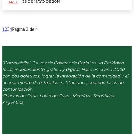
26 DE MAYO DE 2014
ARTE
1
2
3
4
Página 3 de 4
“Correveidile” “La voz de Chacras de Coria” es un Periódico
local, independiente, gráfico y digital. Nace en el año 2.000
con dos objetivos: lograr la integración de la comunidad y el
acercamiento de ésta a las instituciones, creando lazos de
comunicación.
Chacras de Coria. Luján de Cuyo . Mendoza. República
Argentina.
(+54) 261 511 5979
INFO@CORREVEIDILE.COM.AR