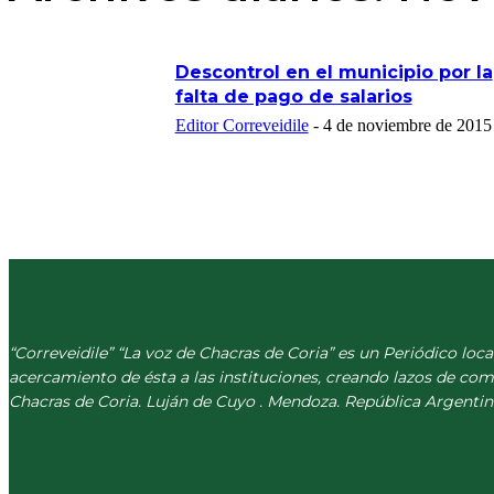
Descontrol en el municipio por la
falta de pago de salarios
Editor Correveidile
-
4 de noviembre de 2015
“Correveidile” “La voz de Chacras de Coria” es un Periódico loca
acercamiento de ésta a las instituciones, creando lazos de co
Chacras de Coria. Luján de Cuyo . Mendoza. República Argentin
(+54) 261 511 5979