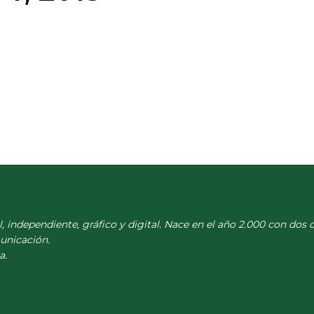
l, independiente, gráfico y digital. Nace en el año 2.000 con dos 
municación.
a.