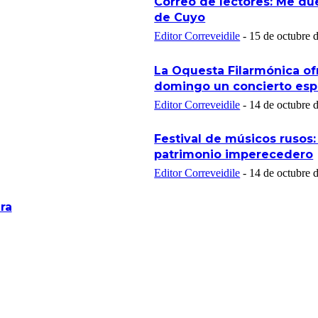
Correo de lectores: Me du
de Cuyo
Editor Correveidile
-
15 de octubre 
La Oquesta Filarmónica of
domingo un concierto esp
Editor Correveidile
-
14 de octubre 
Festival de músicos rusos:
patrimonio imperecedero
Editor Correveidile
-
14 de octubre 
ra