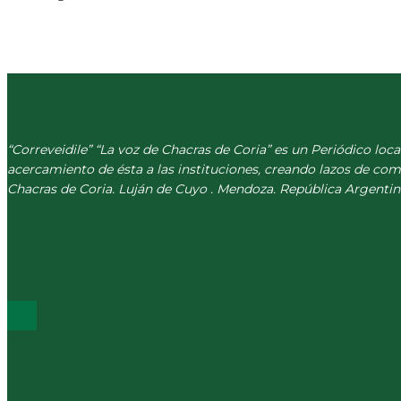
“Correveidile” “La voz de Chacras de Coria” es un Periódico loca
acercamiento de ésta a las instituciones, creando lazos de co
Chacras de Coria. Luján de Cuyo . Mendoza. República Argentin
(+54) 261 511 5979
INFO@CORREVEIDILE.COM.AR
PLAZA DE CHACRAS - LUJÁN DE CUYO
ÚLTIMOS POST