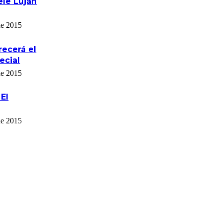
ele Luján
de 2015
recerá el
ecial
de 2015
 El
de 2015