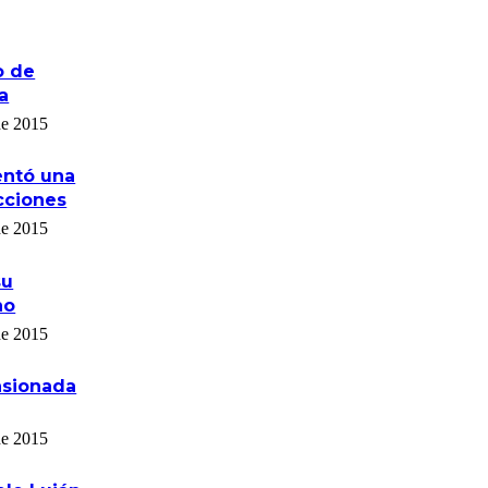
o de
a
de 2015
entó una
cciones
de 2015
su
no
de 2015
asionada
de 2015