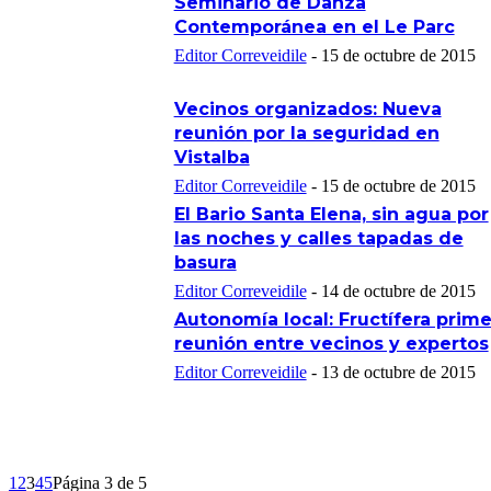
Seminario de Danza
Contemporánea en el Le Parc
Editor Correveidile
-
15 de octubre de 2015
Vecinos organizados: Nueva
reunión por la seguridad en
Vistalba
Editor Correveidile
-
15 de octubre de 2015
El Bario Santa Elena, sin agua por
las noches y calles tapadas de
basura
Editor Correveidile
-
14 de octubre de 2015
Autonomía local: Fructífera prime
reunión entre vecinos y expertos
Editor Correveidile
-
13 de octubre de 2015
1
2
3
4
5
Página 3 de 5