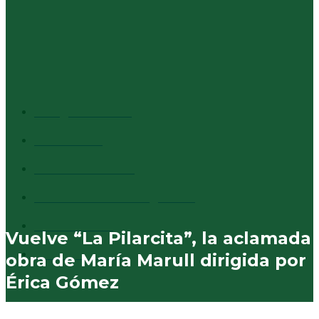
Agenda – Actividades culturales y Talleres
CATEGORÍAS + VISTAS
Info general
1527
Cultura
1373
Destacados
1294
Comentarios al margen
837
Vecinales
730
Vuelve “La Pilarcita”, la aclamada
Municipales
574
obra de María Marull dirigida por
Érica Gómez