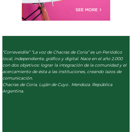
“Correveidile” “La voz de Chacras de Coria” es un Periódico
local, independiente, gráfico y digital. Nace en el año 2.000
con dos objetivos: lograr la integración de la comunidad y el
acercamiento de ésta a las instituciones, creando lazos de
comunicación.
Chacras de Coria. Luján de Cuyo . Mendoza. República
Argentina.
(+54) 261 511 5979
INFO@CORREVEIDILE.COM.AR
PLAZA DE CHACRAS - LUJÁN DE CUYO