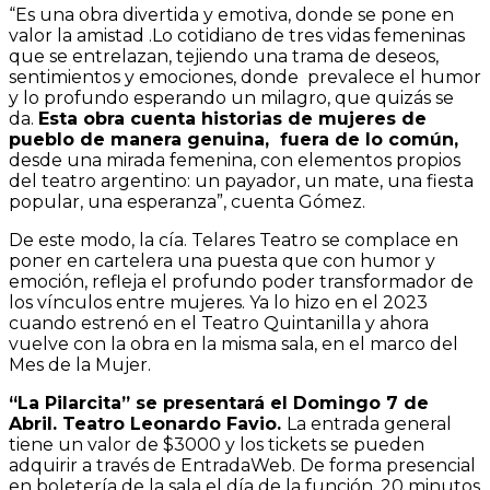
“Es una obra divertida y emotiva, donde se pone en
valor la amistad .Lo cotidiano de tres vidas femeninas
que se entrelazan, tejiendo una trama de deseos,
sentimientos y emociones, donde prevalece el humor
y lo profundo esperando un milagro, que quizás se
da.
Esta obra cuenta historias de mujeres de
pueblo de manera genuina, fuera de lo común,
desde una mirada femenina, con elementos propios
del teatro argentino: un payador, un mate, una fiesta
popular, una esperanza”, cuenta Gómez.
De este modo, la cía. Telares Teatro se complace en
poner en cartelera una puesta que con humor y
emoción, refleja el profundo poder transformador de
los vínculos entre mujeres. Ya lo hizo en el 2023
cuando estrenó en el Teatro Quintanilla y ahora
vuelve con la obra en la misma sala, en el marco del
Mes de la Mujer.
“La Pilarcita” se presentará el Domingo 7 de
Abril. Teatro Leonardo Favio.
La entrada general
tiene un valor de $3000 y los tickets se pueden
adquirir a través de EntradaWeb. De forma presencial
en boletería de la sala el día de la función, 20 minutos