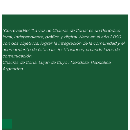
“Correveidile” “La voz de Chacras de Coria” es un Periódico
local, independiente, gráfico y digital. Nace en el año 2.000
con dos objetivos: lograr la integración de la comunidad y el
acercamiento de ésta a las instituciones, creando lazos de
comunicación.
Chacras de Coria. Luján de Cuyo . Mendoza. República
Argentina.
(+54) 261 511 5979
INFO@CORREVEIDILE.COM.AR
PLAZA DE CHACRAS - LUJÁN DE CUYO