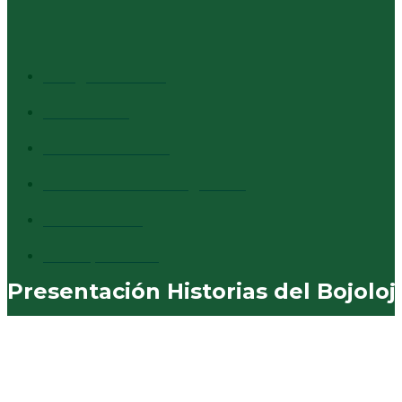
CATEGORÍAS + VISTAS
Info general
1527
Cultura
1373
Destacados
1294
Comentarios al margen
837
Vecinales
730
Municipales
574
Presentación Historias del Bojoloj