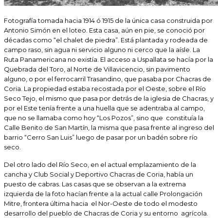
Fotografía tomada hacia 1914 ó 1915 de la única casa construida por
Antonio Simón en el loteo. Esta casa, aún en pie, se conoció por
décadas como “el chalet de piedra”. Está plantada y rodeada de
campo raso, sin agua ni servicio alguno ni cerco que la aísle. La
Ruta Panamericana no existía. El acceso a Uspallata se hacía por la
Quebrada del Toro, al Norte de Villavicencio, sin pavimento
alguno, o por el ferrocarril Trasandino, que pasaba por Chacras de
Coria. La propiedad estaba recostada por el Oeste, sobre el Río
Seco Tejo, el mismo que pasa por detrás de la iglesia de Chacras, y
por el Este tenía frente a una huella que se adentraba al campo,
que no se llamaba como hoy “Los Pozos”, sino que constituía la
Calle Benito de San Martín, la misma que pasa frente al ingreso del
barrio “Cerro San Luis” luego de pasar por un badén sobre río
seco.
Del otro lado del Río Seco, en el actual emplazamiento de la
cancha y Club Social y Deportivo Chacras de Coria, había un
puesto de cabras. Las casas que se observan a la extrema
izquierda de la foto hacían frente a la actual calle Prolongación
Mitre, frontera última hacia el Nor-Oeste de todo el modesto
desarrollo del pueblo de Chacras de Coria y su entorno agrícola.