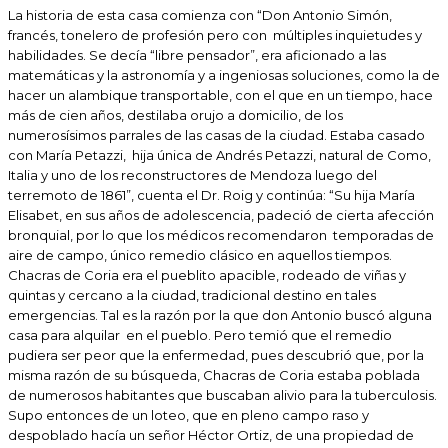
La historia de esta casa comienza con “
Don Antonio Simón,
francés, tonelero de profesión pero con múltiples inquietudes y
habilidades. Se decía “libre pensador”, era aficionado a las
matemáticas y la astronomía y a ingeniosas soluciones, como la de
hacer un alambique transportable, con el que en un tiempo, hace
más de cien años, destilaba orujo a domicilio, de los
numerosísimos parrales de las casas de la ciudad. Estaba casado
con María Petazzi, hija única de Andrés Petazzi, natural de Como,
Italia y uno de los reconstructores de Mendoza luego del
terremoto de 1861
”, cuenta el Dr. Roig y continúa: “
Su hija
María
Elisabet, en sus años de adolescencia, padeció de cierta afección
bronquial, por lo que los médicos recomendaron temporadas de
aire de campo, único remedio clásico en aquellos tiempos.
Chacras de Coria era el pueblito apacible, rodeado de viñas y
quintas y cercano a la ciudad, tradicional destino en tales
emergencias. Tal es la razón por la que don Antonio buscó alguna
casa para alquilar en el pueblo. Pero temió que el remedio
pudiera ser peor que la enfermedad, pues descubrió que, por la
misma razón de su búsqueda, Chacras de Coria estaba poblada
de numerosos habitantes que buscaban alivio para la tuberculosis.
Supo entonces de un loteo, que en pleno campo raso y
despoblado hacía un señor Héctor Ortiz, de una propiedad de