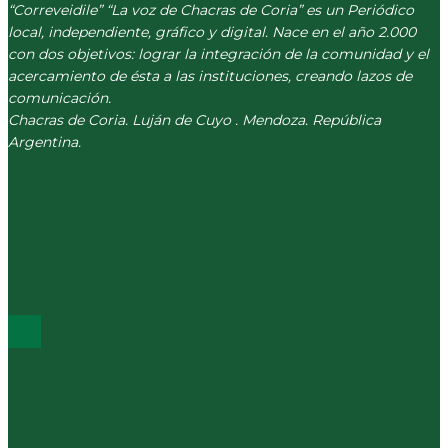
“Correveidile” “La voz de Chacras de Coria” es un Periódico
local, independiente, gráfico y digital. Nace en el año 2.000
con dos objetivos: lograr la integración de la comunidad y el
acercamiento de ésta a las instituciones, creando lazos de
comunicación.
Chacras de Coria. Luján de Cuyo . Mendoza. República
Argentina.
(+54) 261 511 5979
INFO@CORREVEIDILE.COM.AR
PLAZA DE CHACRAS - LUJÁN DE CUYO
ÚLTIMOS POST