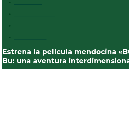
Cultura
1373
Destacados
1294
Comentarios al margen
837
Vecinales
730
Municipales
574
Estrena la película mendocina «B
Bu: una aventura interdimensiona