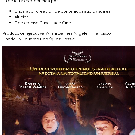
La película es producida por:
Uncaracol, creación de contenidos audiovisuales
Alucine
Fideicomiso Cuyo Hace Cine.
Producción ejecutiva: Anahí Barrera Angelelli, Francisco
Gabrielli y Eduardo Rodríguez Bossut.