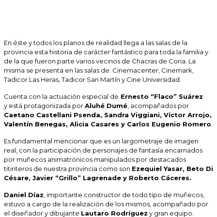
En éste y todos los planos de realidad llega a las salas de la
provincia esta
historia de carácter fantástico para toda la familia y
de la que fueron parte varios vecinos de Chacras de Coria.
La
misma se presenta en las salas de:
Cinemacenter,
Cinemark,
Tadicor Las Heras,
Tadicor San Martín y
Cine Universidad.
Cuenta con la actuación especial de
Ernesto “Flaco” Suárez
y está protagonizada por
Aluhé Dumé
, acompañados por
Caetano Castellani
Psenda, Sandra Viggiani, Víctor Arrojo,
Valentín Benegas, Alicia Casares y Carlos Eugenio Romero
.
Es fundamental mencionar que es un largometraje de imagen
real, con la participación de personajes de fantasía encarnados
por muñecos animatrónicos manipulados por destacados
titiriteros de nuestra provincia como son
Ezequiel Yasar, Beto Di
Césare, Javier “Grillo” Lagrenade y Roberto Cáceres.
Daniel Díaz
, importante constructor de todo tipo de muñecos,
estuvo a cargo de la realización de los mismos, acompañado por
el diseñador y dibujante
Lautaro Rodríguez
y gran equipo.