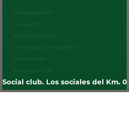
Info general
1527
Cultura
1373
Destacados
1294
Comentarios al margen
837
Vecinales
730
Municipales
574
Social club. Los sociales del Km. 0