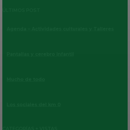
ÚLTIMOS POST
Agenda – Actividades culturales y Talleres
Pantallas y cerebro infantil
Mucho de todo
Los sociales del km 0
CATEGORÍAS + VISTAS