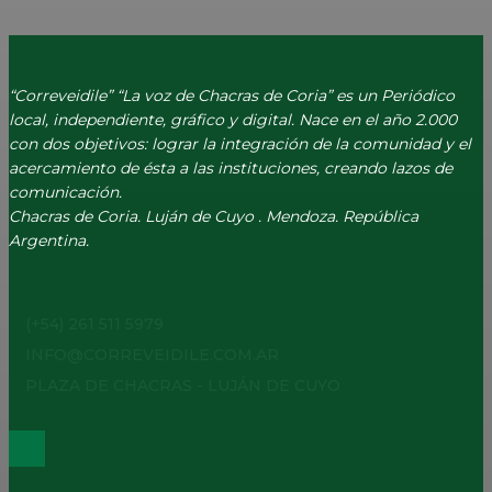
“Correveidile” “La voz de Chacras de Coria” es un Periódico
local, independiente, gráfico y digital. Nace en el año 2.000
con dos objetivos: lograr la integración de la comunidad y el
acercamiento de ésta a las instituciones, creando lazos de
comunicación.
Chacras de Coria. Luján de Cuyo . Mendoza. República
Argentina.
(+54) 261 511 5979
INFO@CORREVEIDILE.COM.AR
PLAZA DE CHACRAS - LUJÁN DE CUYO