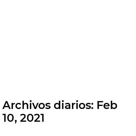
Archivos diarios: Feb
10, 2021