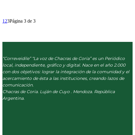
1
2
3
Página 3 de 3
“Correveidile” “La voz de Chacras de Coria” es un Periódico
local, independiente, gráfico y digital. Nace en el año 2.000
con dos objetivos: lograr la integración de la comunidad y el
acercamiento de ésta a las instituciones, creando lazos de
comunicación.
Chacras de Coria. Luján de Cuyo . Mendoza. República
Argentina.
(+54) 261 511 5979
INFO@CORREVEIDILE.COM.AR