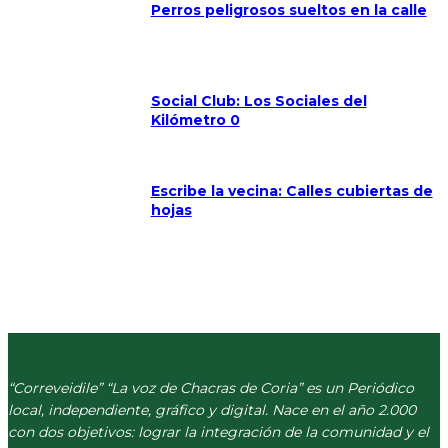
Perros peligrosos sueltos en la calle
Social Club: Los Sociales del
Kilómetro 0
Escribe la vecina: Calles cubiertas de
hojas
“Correveidile” “La voz de Chacras de Coria” es un Periódico
local, independiente, gráfico y digital. Nace en el año 2.000
con dos objetivos: lograr la integración de la comunidad y el