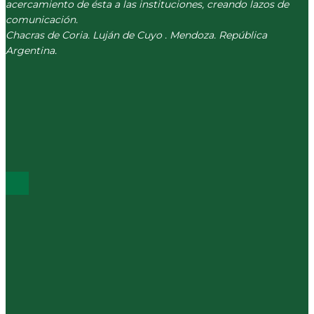
acercamiento de ésta a las instituciones, creando lazos de
comunicación.
Chacras de Coria. Luján de Cuyo . Mendoza. República
Argentina.
(+54) 261 511 5979
INFO@CORREVEIDILE.COM.AR
PLAZA DE CHACRAS - LUJÁN DE CUYO
ÚLTIMOS POST
Los sociales del km 0