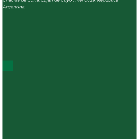
Chacras de Coria. Luján de Cuyo . Mendoza. República
Argentina.
(+54) 261 511 5979
INFO@CORREVEIDILE.COM.AR
PLAZA DE CHACRAS - LUJÁN DE CUYO
ÚLTIMOS POST
Mucho de todo
Los sociales del km 0