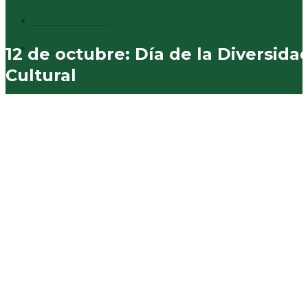
Vecinales
730
Municipales
574
12 de octubre: Día de la Diversida
Cultural