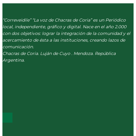
“Correveidile” “La voz de Chacras de Coria” es un Periódico
local, independiente, gráfico y digital. Nace en el año 2.000
con dos objetivos: lograr la integración de la comunidad y el
acercamiento de ésta a las instituciones, creando lazos de
comunicación.
Chacras de Coria. Luján de Cuyo . Mendoza. República
Argentina.
(+54) 261 511 5979
INFO@CORREVEIDILE.COM.AR
PLAZA DE CHACRAS - LUJÁN DE CUYO