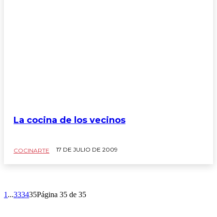
La cocina de los vecinos
17 DE JULIO DE 2009
COCINARTE
1
...
33
34
35
Página 35 de 35