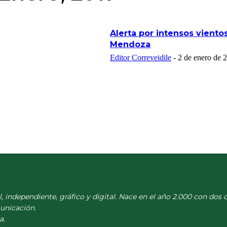
Alerta por intensos viento
Mendoza
Editor Correveidile
-
2 de enero de 
l, independiente, gráfico y digital. Nace en el año 2.000 con dos 
municación.
a.