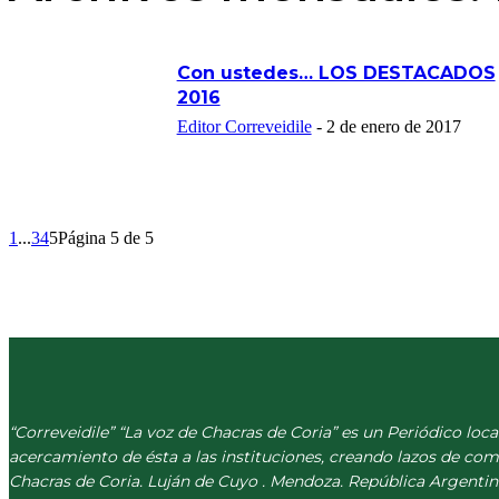
Con ustedes… LOS DESTACADOS
2016
Editor Correveidile
-
2 de enero de 2017
1
...
3
4
5
Página 5 de 5
“Correveidile” “La voz de Chacras de Coria” es un Periódico loca
acercamiento de ésta a las instituciones, creando lazos de co
Chacras de Coria. Luján de Cuyo . Mendoza. República Argentin